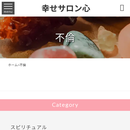
幸せサロン心

menu
不倫
ホーム
>
不倫
Category
スピリチュアル