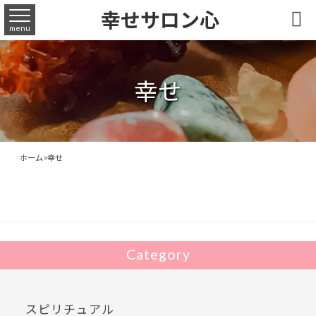
幸せサロン心

menu
幸せ
ホーム
>
幸せ
Category
スピリチュアル