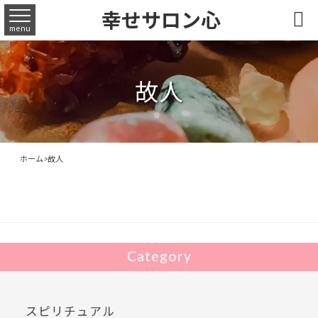
幸せサロン心

menu
故人
ホーム
>
故人
Category
スピリチュアル