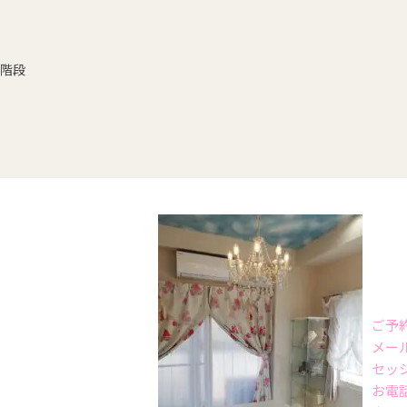
階段
ご予
メー
セッ
お電