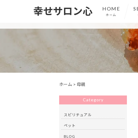
幸せサロン心
HOME
S
ホーム
ホーム
>
母親
Category
スピリチュアル
ペット
BLOG