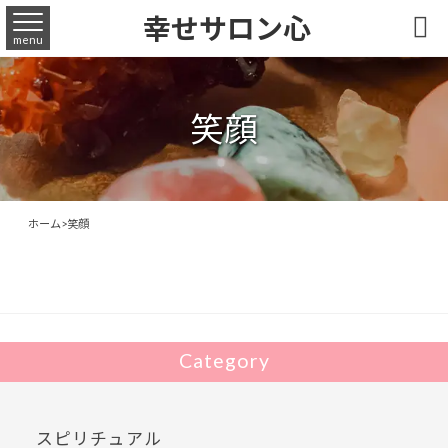
幸せサロン心

menu
笑顔
ホーム
>
笑顔
Category
スピリチュアル