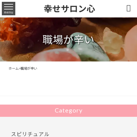
幸せサロン心

menu
職場が辛い
ホーム
>
職場が辛い
Category
スピリチュアル