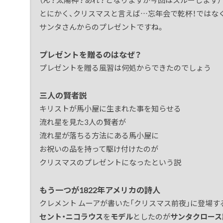
（ん？太陽神？あれ？となりますが今回はスルーします）
とにかく、クリスマスと言えば…忘年会で乾杯！ではな
サンタさんからのプレゼントですね。
プレゼントを贈るのはなぜ？
プレゼントを贈る風習は何処からできたのでしょう
三人の賢者説
キリストが馬小屋に生まれた事を知らせる
流れ星を見た3人の賢者が
流れ星が落ちる方法にある馬小屋に
お祝いの品を持って駆け付けたのが
クリスマスのプレゼントになったという説
もう一つが1822年アメリカの詩人
クレメント ムーアが書いた「クリスマス前夜」に登場す
セント・ニコラウス
を
モデル
としたのが
サンタクロース