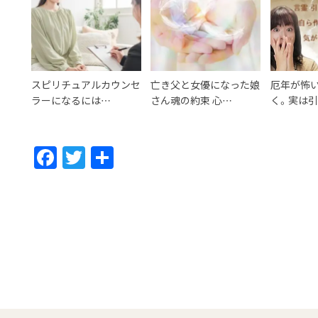
スピリチュアルカウンセ
亡き父と女優になった娘
厄年が怖
ラーになるには…
さん魂の約束 心…
く。実は
F
T
共
ac
w
有
e
itt
b
er
o
o
k